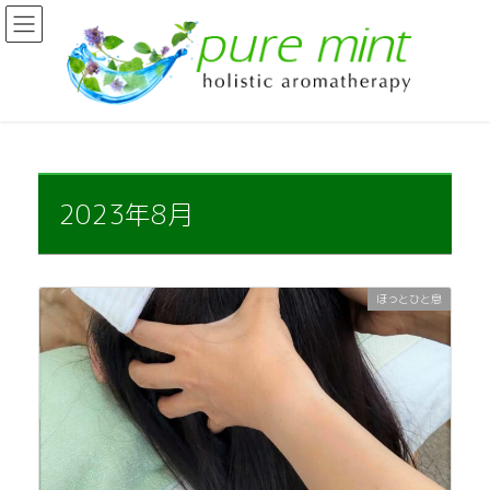
コ
ナ
ン
ビ
テ
ゲ
ン
ー
ツ
シ
に
ョ
移
ン
動
に
移
2023年8月
動
ほっとひと息