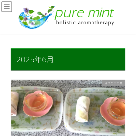
コ
ナ
ン
ビ
テ
ゲ
ン
ー
ツ
シ
に
ョ
移
ン
動
に
移
2025年6月
動
ほっとひと息