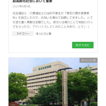
超高齢化社会において重要
2025年6月9日
社会福祉士・介護福祉士の当校卒業生が「居宅介護支援事業
所」を設立したので、お祝いを兼ねて訪問してきました。 とて
も落ち着く素敵な空間でした。 彼女には親のことで相談にのっ
てもらったり、アドバイスしてくれたことがあり、とて […]
カテゴリー
ほっとひと息
続きを読む
ほっとひと息