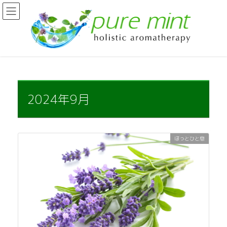
コ
ナ
ン
ビ
テ
ゲ
ン
ー
ツ
シ
に
ョ
移
ン
動
に
移
2024年9月
動
ほっとひと息