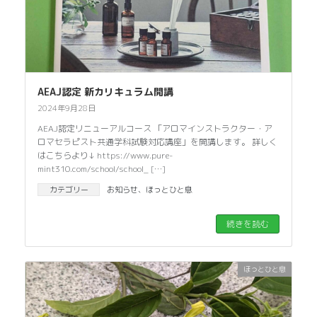
AEAJ認定 新カリキュラム開講
2024年9月28日
AEAJ認定リニューアルコース 「アロマインストラクター・ア
ロマセラピスト共通学科試験対応講座」を開講します。 詳しく
はこちらより↓ https://www.pure-
mint310.com/school/school_ […]
カテゴリー
お知らせ
、
ほっとひと息
続きを読む
ほっとひと息