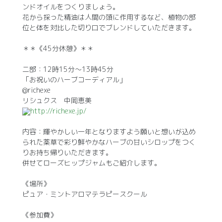
ンドオイルをつくりましょう。
花から採った精油は人間の頭に作用するなど、植物の部
位と体を対比した切り口でブレンドしていただきます。
＊＊《45分休憩》＊＊
二部：12時15分〜13時45分
「お祝いのハーブコーディアル」
@richexe
リシュクス 中岡恵美
http://richexe.jp/
内容：輝やかしい一年となりますよう願いと想いが込め
られた薬草で彩り鮮やかなハーブの甘いシロップをつく
りお持ち帰りいただきます。
併せてローズヒップジャムもご紹介します。
《場所》
ピュア・ミントアロマテラピースクール
《参加費》