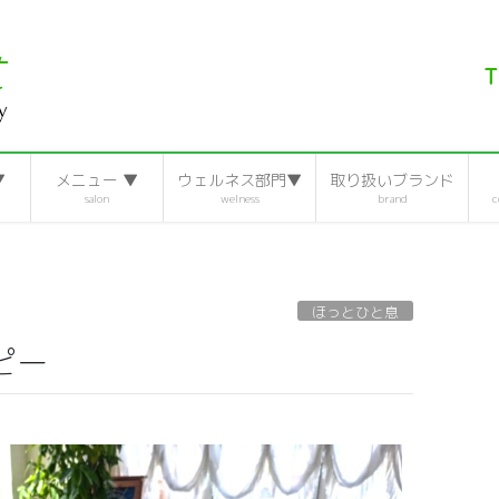
▼
メニュー ▼
ウェルネス部門▼
取り扱いブランド
salon
welness
brand
c
ほっとひと息
ピー