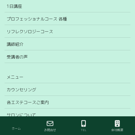
1日講座
プロフェッショナルコース 各種
リフレクソロジーコース
講師紹介
受講者の声
メニュー
カウンセリング
各エステコースご案内
サロンについて
よくあるご質問
ホーム
お問合せ
TEL
会社概要